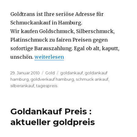
Goldtrans ist Ihre seriöse Adresse für
Schmuckankauf in Hamburg.
Wir kaufen Goldschmuck, Silberschmuck,
Platinschmuck zu fairen Preisen gegen
sofortige Barauszahlung. Egal ob alt, kaputt,
„Schmuckankauf Goldschmuck, Silbersc
unschön.
weiterlesen
Veröffentlicht
Kategorien
Schlagwörter
29. Januar 2010
Gold
goldankauf
,
goldankauf
am
hamburg
,
goldverkauf hamburg
,
schmuck ankauf
,
silberankauf
,
tagespreis
Goldankauf Preis :
aktueller goldpreis